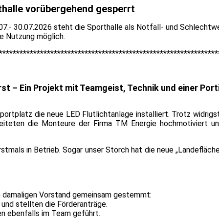
thalle vorübergehend gesperrt
07.- 30.07.2026 steht die Sporthalle als Notfall- und Schlechtw
äre Nutzung möglich.
**************************************
****************
**********
rst – Ein Projekt mit Teamgeist, Technik und einer Por
rtplatz die neue LED Flutlichtanlage installiert. Trotz widrig
iteten die Monteure der Firma TM Energie hochmotiviert u
rstmals in Betrieb. Sogar unser Storch hat die neue „Landefläc
m damaligen Vorstand gemeinsam gestemmt:
 und stellten die Förderanträge.
n ebenfalls im Team geführt.