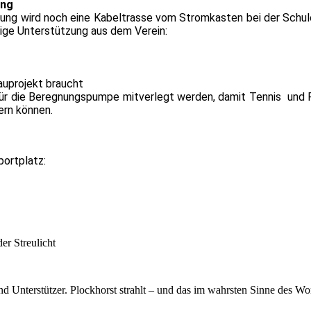
ung
rung wird noch eine Kabeltrasse vom Stromkasten bei der Schu
tige Unterstützung aus dem Verein:
bauprojekt braucht
für die Beregnungspumpe mitverlegt werden, damit Tennis und 
ern können.
portplatz:
)
er Streulicht
nd Unterstützer. Plockhorst strahlt – und das im wahrsten Sinne des Wor