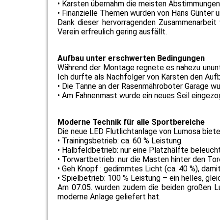
• Karsten übernahm die meisten Abstimmungen m
• Finanzielle Themen wurden von Hans Günter 
Dank dieser hervorragenden Zusammenarbeit w
Verein erfreulich gering ausfällt.
Aufbau unter erschwerten Bedingungen
Während der Montage regnete es nahezu ununte
Ich durfte als Nachfolger von Karsten den Auf
• Die Tanne an der Rasenmähroboter Garage wu
• Am Fahnenmast wurde ein neues Seil eingezog
Moderne Technik für alle Sportbereiche
Die neue LED Flutlichtanlage von Lumosa bietet
• Trainingsbetrieb: ca. 60 % Leistung
• Halbfeldbetrieb: nur eine Platzhälfte beleuch
• Torwartbetrieb: nur die Masten hinter den Tor
• Geh Knopf : gedimmtes Licht (ca. 40 %), damit
• Spielbetrieb: 100 % Leistung – ein helles, gl
Am 07.05. wurden zudem die beiden großen Lu
moderne Anlage geliefert hat.