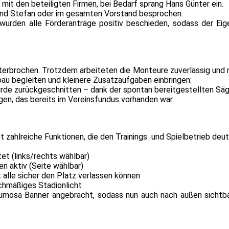
it den beteiligten Firmen, bei Bedarf sprang Hans Günter ein.
und Stefan oder im gesamten Vorstand besprochen.
urden alle Förderanträge positiv beschieden, sodass der Eige
rbrochen. Trotzdem arbeiteten die Monteure zuverlässig und m
bau begleiten und kleinere Zusatzaufgaben einbringen:
rde zurückgeschnitten – dank der spontan bereitgestellten Säg
en, das bereits im Vereinsfundus vorhanden war.
 zahlreiche Funktionen, die den Trainings und Spielbetrieb deut
tet (links/rechts wählbar)
en aktiv (Seite wählbar)
 alle sicher den Platz verlassen können
eichmäßiges Stadionlicht
mosa Banner angebracht, sodass nun auch nach außen sichtbar