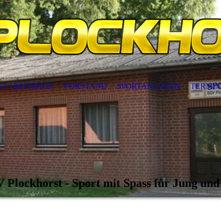
T / BEITRÄGE
VORSTAND
SPORTANLAGEN
TERMIN
 Plockhorst - Sport mit Spass für Jung und